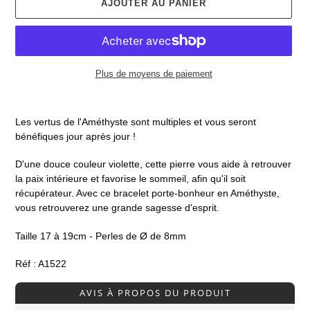
AJOUTER AU PANIER
Plus de moyens de paiement
Ajout
d'un
Les vertus de l'Améthyste sont multiples et vous seront
produit
bénéfiques jour après jour !
à
votre
D'une douce couleur violette, cette pierre vous aide à retrouver
panier
la paix intérieure et favorise le sommeil, afin qu'il soit
récupérateur. Avec ce bracelet porte-bonheur en Améthyste,
vous retrouverez une grande sagesse d'esprit.
Taille 17 à 19cm - Perles de Ø de 8mm
Réf : A1522
AVIS À PROPOS DU PRODUIT