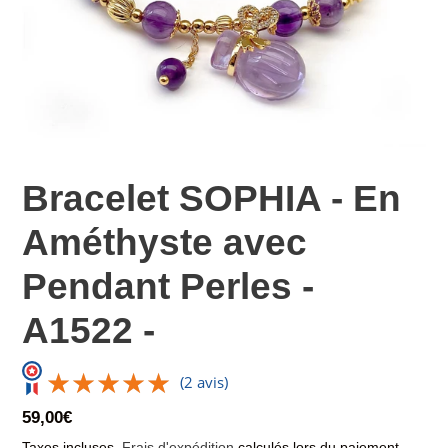
Bracelet SOPHIA - En
Améthyste avec
Pendant Perles -
A1522 -
★★★★★
★★★★★
(2 avis)
Prix
59,00€
normal
Taxes incluses.
Frais d'expédition
calculés lors du paiement.